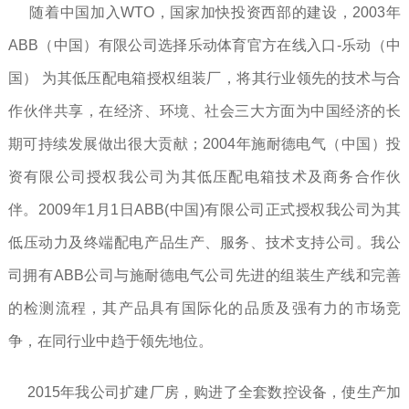
随着中国加入WTO，国家加快投资西部的建设，2003年
ABB（中国）有限公司选择乐动体育官方在线入口-乐动（中
国） 为其低压配电箱授权组装厂，将其行业领先的技术与合
作伙伴共享，在经济、环境、社会三大方面为中国经济的长
期可持续发展做出很大贡献；2004年施耐德电气（中国）投
资有限公司授权我公司为其低压配电箱技术及商务合作伙
伴。2009年1月1日ABB(中国)有限公司正式授权我公司为其
低压动力及终端配电产品生产、服务、技术支持公司。我公
司拥有ABB公司与施耐德电气公司先进的组装生产线和完善
的检测流程，其产品具有国际化的品质及强有力的市场竞
争，在同行业中趋于领先地位。
2015年我公司扩建厂房，购进了全套数控设备，使生产加