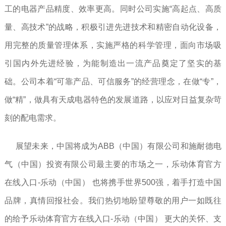
工的电器产品精度、效率更高。同时公司实施“高起点、高质
量、高技术”的战略，积极引进先进技术和精密自动化设备，
用完整的质量管理体系，实施严格的科学管理，面向市场吸
引国内外先进经验，为能制造出一流产品奠定了坚实的基
础。公司本着“可靠产品、可信服务”的经营理念，在做“专”，
做“精”，做具有天成电器特色的发展道路，以应对日益复杂苛
刻的配电需求。
展望未来，中国将成为ABB（中国）有限公司和施耐德电
气（中国）投资有限公司最主要的市场之一，乐动体育官方
在线入口-乐动（中国） 也将携手世界500强，着手打造中国
品牌，真情回报社会。我们热切地盼望尊敬的用户一如既往
的给予乐动体育官方在线入口-乐动（中国） 更大的关怀、支