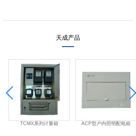
天成产品
TCMX系列计量箱
ACP型户内照明配电箱