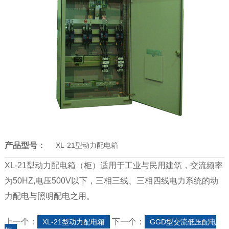
产品型号：
XL-21型动力配电箱
XL-21型动力配电箱（柜）适用于工业与民用建筑，交流频率
为50HZ,电压500V以下，三相三线、三相四线电力系统的动
力配电与照明配电之用。
上一个：
下一个：
XL-21型动力配电箱
GGD型交流低压配电